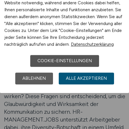
Veröffentlichung ihrer Ausschreibungen
Website notwendig, während andere Cookies dabei helfen,
Ihnen personalisierte Inhalte und Funktionen anzubieten. Sie
beraten zu lassen, um authentisch aufzutreten
dienen außerdem anonymen Statistikzwecken. Wenn Sie auf
und die besten Kandidaten für ihre Diversity-
"Alle akzeptieren" klicken, stimmen Sie der Verwendung aller
Strategie zu gewinnen.
Cookies zu. Unter dem Link "Cookie-Einstellungen" am Ende
jeder Seite können Sie Ihre Entscheidung jederzeit
Eine professionelle Beratung hilft, die richtigen
nachträglich aufrufen und ändern.
Datenschutzerklärung
Schwerpunkte zu setzen. Welche Werte
möchte das Unternehmen betonen? Welche
COOKIE-EINSTELLUNGEN
konkreten Ziele verfolgt es mit seinem
Diversity-Programm? Und wie können diese
ABLEHNEN
ALLE AKZEPTIEREN
Inhalte in einer Anzeige überzeugend
kommuniziert werden, ohne belehrend zu
wirken? Diese Fragen sind entscheidend, um die
Glaubwürdigkeit und Wirksamkeit der
Kommunikation zu sichern. HR-
MANAGEMENT.JOBS unterstützt Arbeitgeber
dabei, ihre Diversity-Botschaft in einem Umfeld