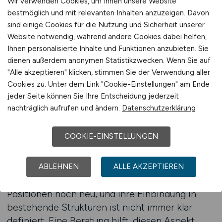
Wir verwenden Cookies, um Ihnen unsere Website
technische Relevanz zu optimieren, ohne den
bestmöglich und mit relevanten Inhalten anzuzeigen. Davon
Text zu überfrachten. Viele Unternehmen
sind einige Cookies für die Nutzung und Sicherheit unserer
unterschätzen, wie wichtig der Ton und die
Website notwendig, während andere Cookies dabei helfen,
Struktur für diese Zielgruppe sind. HR-
Ihnen personalisierte Inhalte und Funktionen anzubieten. Sie
Analytics-Experten suchen nach Anzeigen, die
dienen außerdem anonymen Statistikzwecken. Wenn Sie auf
Kompetenz ausstrahlen, aber nicht übertrieben
"Alle akzeptieren" klicken, stimmen Sie der Verwendung aller
Cookies zu. Unter dem Link "Cookie-Einstellungen" am Ende
wirken. Sie reagieren auf Klarheit, Fachlichkeit
jeder Seite können Sie Ihre Entscheidung jederzeit
und ehrliche Einblicke in die Arbeitsweise des
nachträglich aufrufen und ändern.
Datenschutzerklärung
Unternehmens.
COOKIE-EINSTELLUNGEN
Eine fundierte Beratung kann auch dabei
unterstützen, den Fokus der Anzeige auf die
strategische Bedeutung der Rolle zu legen. In
ABLEHNEN
ALLE AKZEPTIEREN
vielen Organisationen sind HR-Analytics-
Positionen noch neu, und ihre Einbindung in
bestehende Strukturen ist nicht immer klar
definiert. Eine Beratung hilft, diesen Aspekt