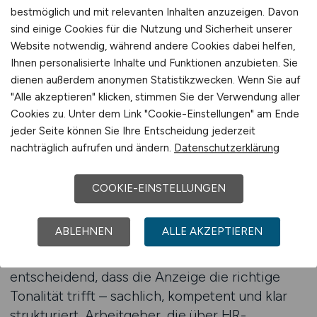
ihrer HR-Stellenanzeigen. HR-
bestmöglich und mit relevanten Inhalten anzuzeigen. Davon
MANAGEMENT.JOBS bietet Arbeitgebern die
sind einige Cookies für die Nutzung und Sicherheit unserer
Möglichkeit, genau dort präsent zu sein, wo
Website notwendig, während andere Cookies dabei helfen,
Ihnen personalisierte Inhalte und Funktionen anzubieten. Sie
erfahrene HR-Berater nach neuen Projekten
dienen außerdem anonymen Statistikzwecken. Wenn Sie auf
und Herausforderungen suchen.
"Alle akzeptieren" klicken, stimmen Sie der Verwendung aller
Cookies zu. Unter dem Link "Cookie-Einstellungen" am Ende
Professionelle Beratung im Recruitingprozess
jeder Seite können Sie Ihre Entscheidung jederzeit
bedeutet, das Anforderungsprofil einer Stelle
nachträglich aufrufen und ändern.
Datenschutzerklärung
präzise zu formulieren und gleichzeitig die
Unternehmenskultur authentisch zu vermitteln.
COOKIE-EINSTELLUNGEN
Gerade im HR-Consulting sind Soft Skills wie
Empathie, Kommunikationsfähigkeit und
ABLEHNEN
ALLE AKZEPTIEREN
Veränderungskompetenz ebenso wichtig wie
analytisches Denken. Deshalb ist es
entscheidend, dass die Anzeige die richtige
Tonalität trifft – sachlich, kompetent und klar
strukturiert. Arbeitgeber, die über HR-