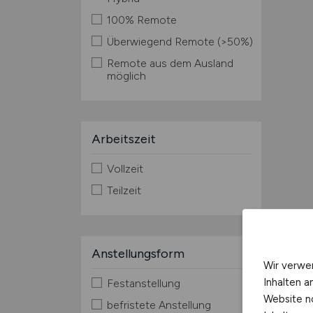
100% Remote
Überwiegend Remote (>50%)
Remote aus dem Ausland
möglich
Arbeitszeit
Vollzeit
Teilzeit
Anstellungsform
Wir verwe
Inhalten a
Festanstellung
Website n
befristete Anstellung