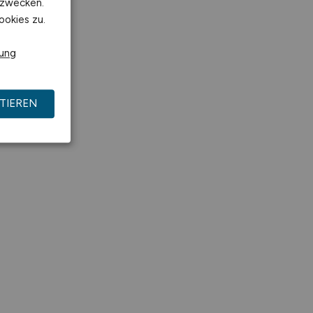
kzwecken.
ookies zu.
rung
TIEREN