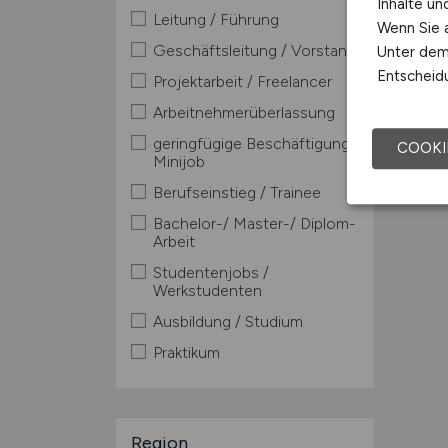
Inhalte u
Leitung / Führung
Wenn Sie a
Geschäftsleitung / Vorstand
Unter dem 
Entscheidu
Projektarbeit / Freelancer
Arbeitnehmerüberlassung
geringfügige Beschäftigung /
COOKI
Minijob
Berufseinstieg / Trainee
Bachelor-/ Master-/ Diplom-
Arbeit
Studentenjobs /
Werkstudenten
Ausbildung / Studium
Praktikum
Region