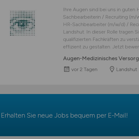
Ihre Augen sind bei uns in guten 
Sachbearbeiterin / Recruiting (m/
HR-Sachbearbeiter (m/w/d) / Recru
Landshut. In dieser Rolle tragen S
qualifizierten Fachkräften zu ver
effizient zu gestalten. Jetzt bewer
Augen-Medizinisches Versor
vor 2 Tagen
Landshut
Erhalten Sie neue Jobs bequem per
E-Mail
!