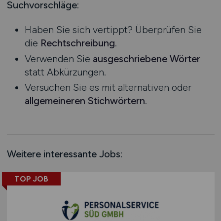
Mecklenburg-Vorpommern
Suchvorschläge:
Vertrieb / Verkauf / Handel
Ausbildung / Studium
Niedersachsen
Verwaltung / Büro / Organisation
Praktikum
Haben Sie sich vertippt? Überprüfen Sie
Nordrhein-Westfalen
Sonstige
die
Rechtschreibung
.
Rheinland-Pfalz
Verwenden Sie
ausgeschriebene Wörter
Saarland
statt Abkürzungen.
Sachsen
Versuchen Sie es mit alternativen oder
Sachsen-Anhalt
allgemeineren Stichwörtern
.
Schleswig-Holstein
Thüringen
Deutschlandweit
Österreich
Weitere interessante Jobs:
Schweiz
Europa
TOP JOB
International