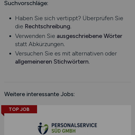
Mecklenburg-Vorpommern
Suchvorschläge:
Vertrieb / Verkauf / Handel
Ausbildung / Studium
Niedersachsen
Verwaltung / Büro / Organisation
Praktikum
Haben Sie sich vertippt? Überprüfen Sie
Nordrhein-Westfalen
Sonstige
die
Rechtschreibung
.
Rheinland-Pfalz
Verwenden Sie
ausgeschriebene Wörter
Saarland
statt Abkürzungen.
Sachsen
Versuchen Sie es mit alternativen oder
Sachsen-Anhalt
allgemeineren Stichwörtern
.
Schleswig-Holstein
Thüringen
Deutschlandweit
Österreich
Weitere interessante Jobs:
Schweiz
Europa
TOP JOB
International