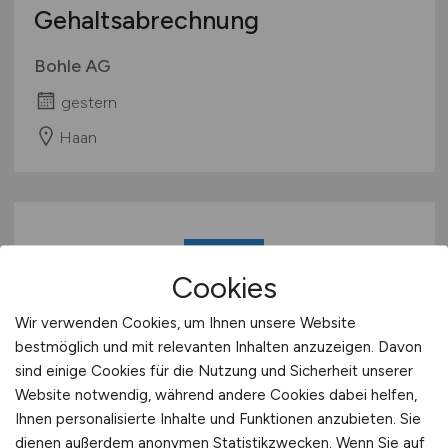
Gehaltsabrechnung
Bohle AG
gestern
Haan
Cookies
Wir verwenden Cookies, um Ihnen unsere Website
bestmöglich und mit relevanten Inhalten anzuzeigen. Davon
Disponent
(m/w/d)
sind einige Cookies für die Nutzung und Sicherheit unserer
Personaleinsatzplanung
Website notwendig, während andere Cookies dabei helfen,
Ihnen personalisierte Inhalte und Funktionen anzubieten. Sie
dienen außerdem anonymen Statistikzwecken. Wenn Sie auf
SWU Stadtwerke Ulm/Neu-Ulm GmbH