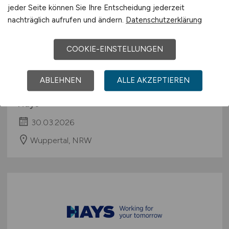
jeder Seite können Sie Ihre Entscheidung jederzeit
nachträglich aufrufen und ändern.
Datenschutzerklärung
COOKIE-EINSTELLUNGEN
Personalsachbearbeiter
(m/w/d)
ABLEHNEN
ALLE AKZEPTIEREN
Hays
30.03.2026
Wuppertal, NRW