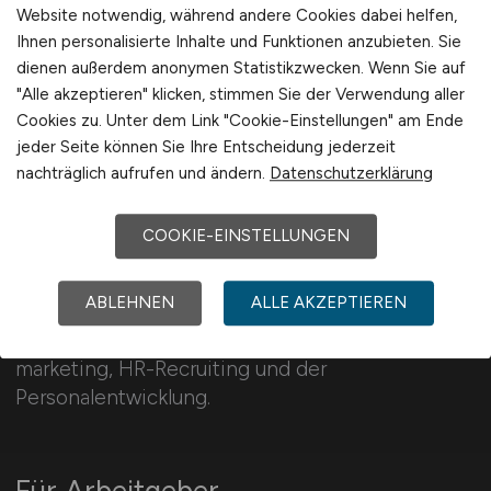
Website notwendig, während andere Cookies dabei helfen,
Schweiz
Ihnen personalisierte Inhalte und Funktionen anzubieten. Sie
Europa
dienen außerdem anonymen Statistikzwecken. Wenn Sie auf
International
"Alle akzeptieren" klicken, stimmen Sie der Verwendung aller
Cookies zu. Unter dem Link "Cookie-Einstellungen" am Ende
jeder Seite können Sie Ihre Entscheidung jederzeit
nachträglich aufrufen und ändern.
Datenschutzerklärung
COOKIE-EINSTELLUNGEN
HR-MANAGEMENT.JOBS
ABLEHNEN
ALLE AKZEPTIEREN
130 Jobs im HR-Management, Personal­
marketing, HR-Recruiting und der
Personalentwicklung.