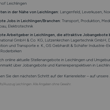
hof Leichlingen
iten in der Nähe von
Leichlingen
:
Langenfeld, Leverkusen, Nor
bte Jobs in
Leichlingen
/Branchen
:
Transport, Produktion, Medi
bau, Elektrotechnik
bte Arbeitgeber in
Leichlingen
, die attraktive Jobangebote 
rnational GmbH & Co. KG, Lützenkirchen Lagertechnik GmbH, 
tion und Transporte e. K., GS Gebhardt & Schäfer Industrie-
k Roderbirken
ch online aktuelle Stellenangebote in
Leichlingen
und Umgebung
enmarkt über Jobangebote und Karriereperspektiven in
Leichli
n Sie den nächsten Schritt auf der Karriereleiter – auf unser
fo/Auszug Leichlingen. Alle Angaben ohne Gewähr.