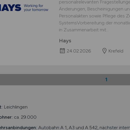
personalrelevanten Fragestellunge
Änderungen, Bescheinigungen un
Personalakten sowie Pflege des Z
SystemsVorbereitung der monatl
in Zusammenarbeit mit...
Hays
24.02.2026
Krefeld
1
t:
Leichlingen
ohner:
ca. 29.000
ehrsanbindungen:
Autobahn A 1, A3 und A 542, nächster interna