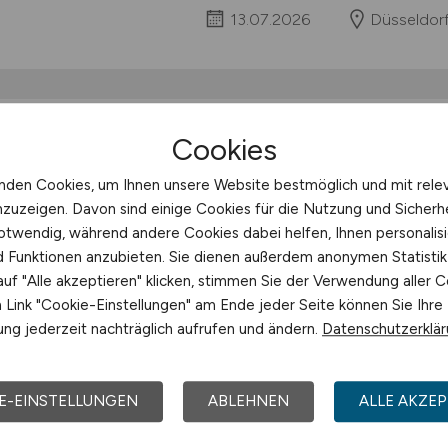
13.07.2026
Düsseldor
Personalsachbearbeite
Cookies
Gehaltsabrechnung
(
nden Cookies, um Ihnen unsere Website bestmöglich und mit rele
nzuzeigen. Davon sind einige Cookies für die Nutzung und Sicherh
Über das Unternehmen Als modern
otwendig, während andere Cookies dabei helfen, Ihnen personalisi
unser Mandant ständig weiter und
nd Funktionen anzubieten. Sie dienen außerdem anonymen Statisti
Wege. Aufgaben Selbstständige D
uf "Alle akzeptieren" klicken, stimmen Sie der Verwendung aller C
EntgeltabrechnungAnsprechpartner
Link "Cookie-Einstellungen" am Ende jeder Seite können Sie Ihre
Hays
ng jederzeit nachträglich aufrufen und ändern.
Datenschutzerklä
08.07.2026
Köln
E-EINSTELLUNGEN
ABLEHNEN
ALLE AKZEP