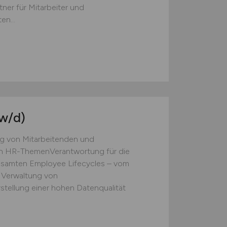
er für Mitarbeiter und
en...
w/d)
g von Mitarbeitenden und
ven HR-ThemenVerantwortung für die
esamten Employee Lifecycles – vom
d Verwaltung von
tellung einer hohen Datenqualität