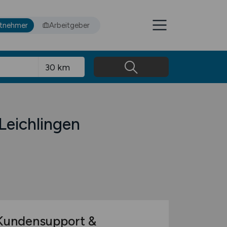
itnehmer
Arbeitgeber
Leichlingen
undensupport &