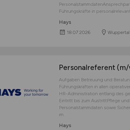
PersonalstammdatenAnsprechpartn
Führungskräfte in personalrelevant
Hays
18.07.2026
Wuppertal
Personalreferent
(m/
Aufgaben Betreuung und Beratun
Führungskräften in allen operati
HR-Administration entlang des g
Eintritt bis zum AustrittPflege un
Personalstammdaten sowie Sichers
im...
Hays