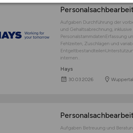
Personalsachbearbei
Aufgaben Durchführung der vorber
und Gehaltsabrechnung, inklusive 
PersonalstammdatenErfassung und
Fehlzeiten, Zuschlägen und variab
EntgeltbestandteilenUnterstützun
internen...
Hays
30.03.2026
Wupperta
Personalsachbearbei
Aufgaben Betreuung und Beratung 