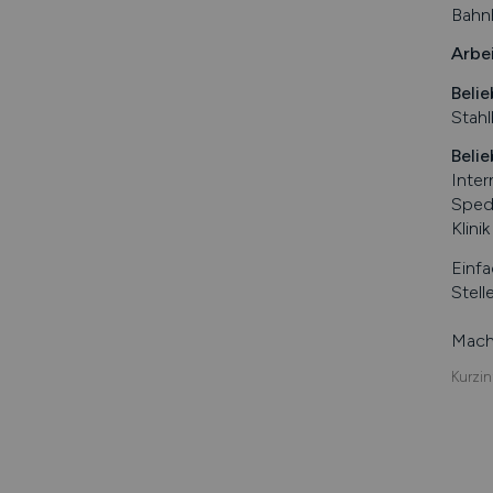
Bahn
Arbe
Belie
Stahl
Belie
Inte
Spedi
Klini
Einfa
Stell
Mache
Kurzin