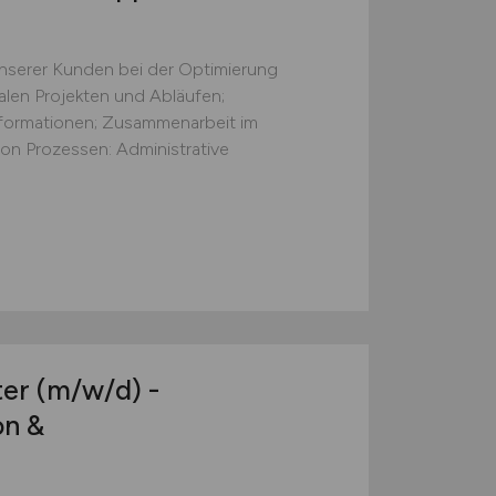
nserer Kunden bei der Optimierung
talen Projekten und Abläufen;
formationen; Zusammenarbeit im
on Prozessen: Administrative
ter
(m/w/d)
-
on &