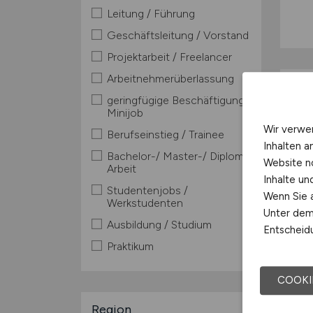
Leitung / Führung
Geschäftsleitung / Vorstand
Projektarbeit / Freelancer
Arbeitnehmerüberlassung
geringfügige Beschäftigung /
Minijob
Wir verwe
Berufseinstieg / Trainee
Inhalten a
Bachelor-/ Master-/ Diplom-
Website n
Arbeit
Inhalte u
Studentenjobs /
Wenn Sie a
Werkstudenten
Unter dem 
Ausbildung / Studium
Entscheidu
Praktikum
COOKI
Region