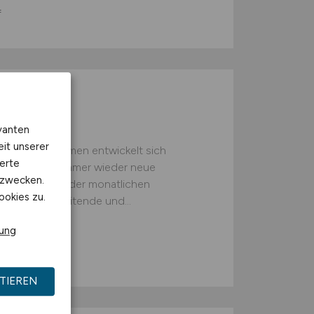
f
r inkl.
m/w/d)
vanten
eit unserer
es Unternehmen entwickelt sich
erte
 geht dabei immer wieder neue
kzwecken.
urchführung der monatlichen
ookies zu.
 für Mitarbeitende und...
rung
TIEREN