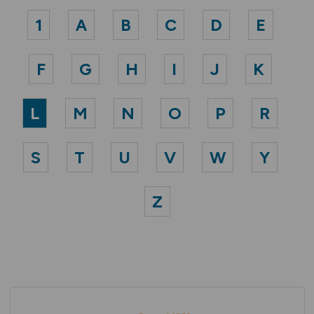
1
A
B
C
D
E
F
G
H
I
J
K
L
M
N
O
P
R
S
T
U
V
W
Y
Z