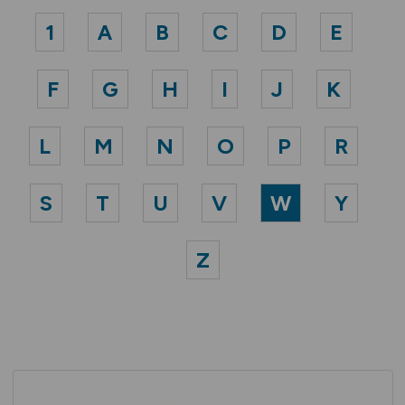
1
A
B
C
D
E
F
G
H
I
J
K
L
M
N
O
P
R
S
T
U
V
W
Y
Z