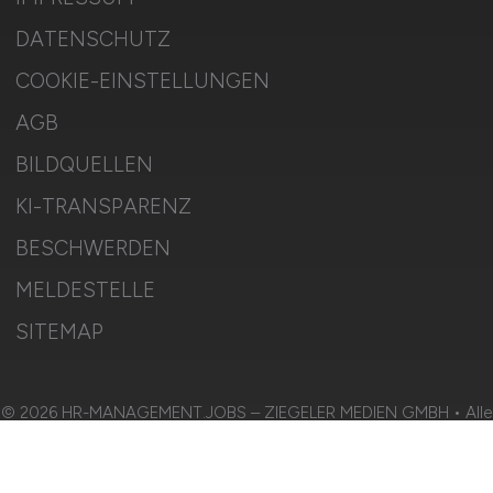
DATENSCHUTZ
COOKIE-EINSTELLUNGEN
AGB
BILDQUELLEN
KI-TRANSPARENZ
BESCHWERDEN
MELDESTELLE
SITEMAP
© 2026 HR-MANAGEMENT.JOBS – ZIEGELER MEDIEN GMBH • Alle
Rechte vorbehalten.