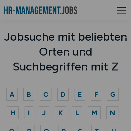
Jobsuche mit beliebten
Orten und
Suchbegriffen mit Z
A
B
C
D
E
F
G
H
I
J
K
L
M
N