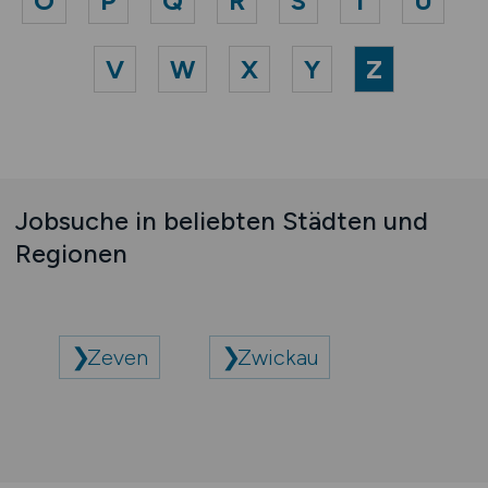
O
P
Q
R
S
T
U
V
W
X
Y
Z
Jobsuche in beliebten Städten und
Regionen
Zeven
Zwickau