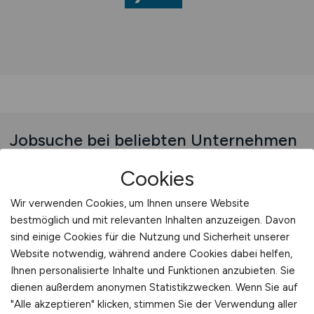
Jobsuche bei beliebten Unternehmen
Cookies
Wir verwenden Cookies, um Ihnen unsere Website
Jobs bei Landesbetrieb
bestmöglich und mit relevanten Inhalten anzuzeigen. Davon
Straßenbau Nordrhein-Westfalen
sind einige Cookies für die Nutzung und Sicherheit unserer
(Straßen.NRW)
Website notwendig, während andere Cookies dabei helfen,
Ihnen personalisierte Inhalte und Funktionen anzubieten. Sie
dienen außerdem anonymen Statistikzwecken. Wenn Sie auf
Jobs bei Landeshauptstadt
"Alle akzeptieren" klicken, stimmen Sie der Verwendung aller
Stuttgart