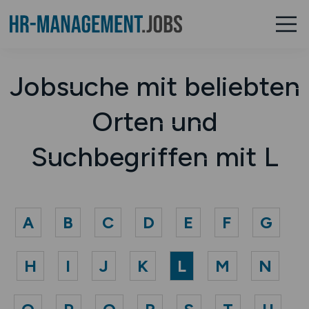
Jobsuche mit beliebten
Orten und
Suchbegriffen mit L
A
B
C
D
E
F
G
H
I
J
K
L
M
N