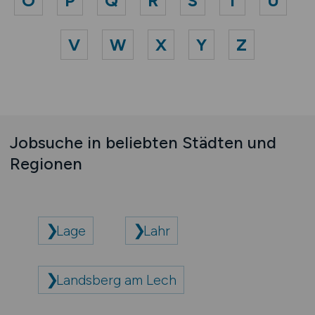
O
P
Q
R
S
T
U
V
W
X
Y
Z
Jobsuche in beliebten Städten und
Regionen
Lage
Lahr
Landsberg am Lech